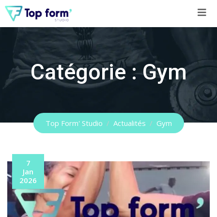
Skip
to
content
Catégorie :
Gym
Top Form' Studio
/
Actualités
/
Gym
7
Jan
2026