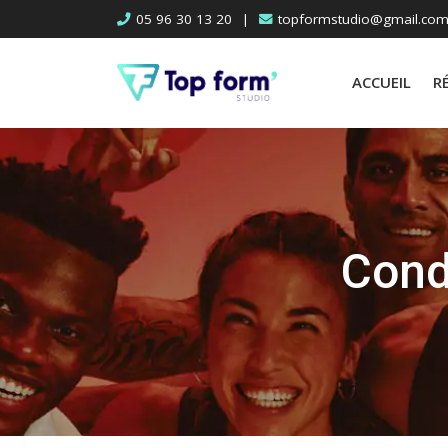
Skip
05 96 30 13 20
|
topformstudio@gmail.co
to
content
ACCUEIL
R
Cond