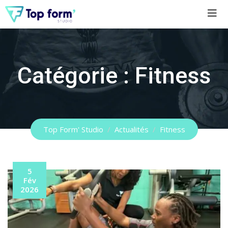
Skip
to
content
Catégorie :
Fitness
Top Form' Studio
/
Actualités
/
Fitness
5
Fév
2026