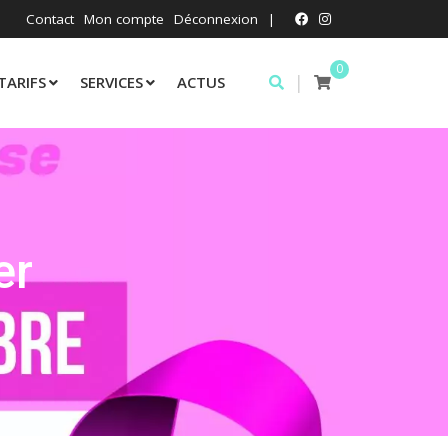
Contact
Mon compte
Déconnexion
|
0
|
TARIFS
SERVICES
ACTUS
er