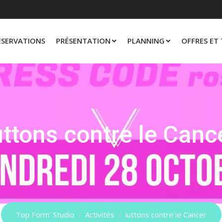
m
ÉSERVATIONS
PRÉSENTATION
PLANNING
OFFRES ET 
uttons contre le Canc
Top Form' Studio
/
Activités
/
luttons contre le Cancer