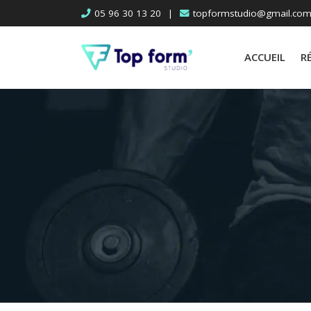
Skip
05 96 30 13 20
|
topformstudio@gmail.co
to
content
ACCUEIL
R