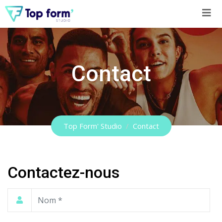
Skip
to
content
Contact
Top Form' Studio
/
Contact
Contactez-nous